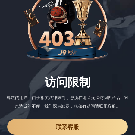
访问限制
尊敬的用户，由于相关法律限制，您所在地区无法访问J9产品，对
此造成的不便，我们深表歉意，您如有疑问请联系客服。
联系客服