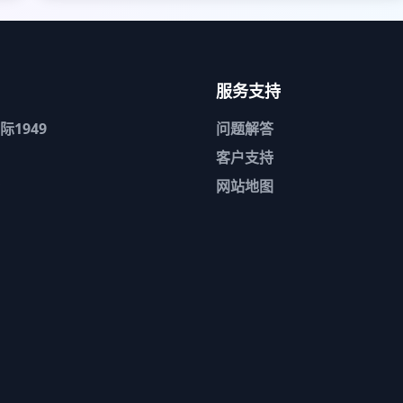
服务支持
际1949
问题解答
客户支持
网站地图