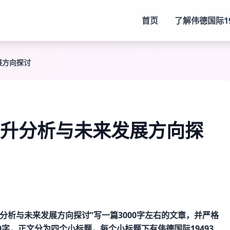
首页
了解
伟德国际19
展方向探讨
升分析与未来发展方向探
分析与未来发展方向探讨”写一篇3000字左右的文章，并严格
0字，正文分为四个小标题，每个小标题下有
伟德国际1949
3