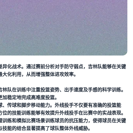
差异化战术。通过赛前分析对手防守弱点，吉林队能够在关键
最大化利用，从而增强整体进攻效率。
吉林队在训练中注重投篮姿势、出手速度及手感的科学训练。
更加稳定地完成高难度投篮。
球、传球和脚步移动能力。外线投手不仅要有准确的投篮能
方位的技能训练能够有效提升外线投手在比赛中的实战表现。
理训练和模拟比赛场景训练球员的抗压能力，使得球员在关键
与技能的结合显著提高了球队整体外线威胁。