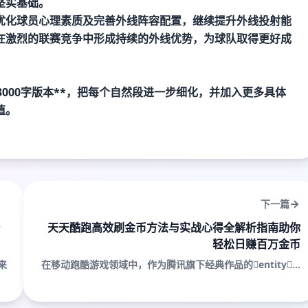
坚实基础。
优化球员心理素质及完善外线阵容配置，继续提升外线投射能
在激烈的联赛竞争中形成持续的外线优势，为球队取得更好成
000字版本**，把每个自然段进一步细化，并加入更多具体
值。
下一篇
天天酷跑高效刷金币方法与实战心得全解析指南助你
轻松日赚百万金币
来
在移动跑酷游戏领域中，作为腾讯旗下经典作品的entity...