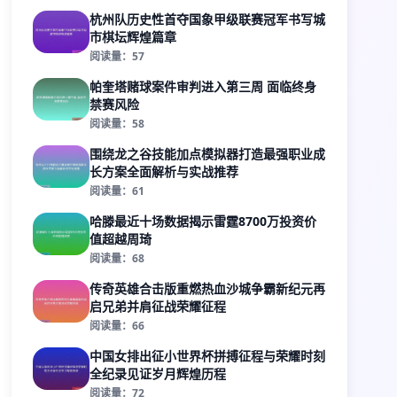
杭州队历史性首夺国象甲级联赛冠军书写城
市棋坛辉煌篇章
阅读量：57
帕奎塔赌球案件审判进入第三周 面临终身
禁赛风险
阅读量：58
围绕龙之谷技能加点模拟器打造最强职业成
长方案全面解析与实战推荐
阅读量：61
哈滕最近十场数据揭示雷霆8700万投资价
值超越周琦
阅读量：68
传奇英雄合击版重燃热血沙城争霸新纪元再
启兄弟并肩征战荣耀征程
阅读量：66
中国女排出征小世界杯拼搏征程与荣耀时刻
全纪录见证岁月辉煌历程
阅读量：72