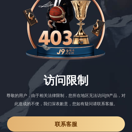
访问限制
尊敬的用户，由于相关法律限制，您所在地区无法访问J9产品，对
此造成的不便，我们深表歉意，您如有疑问请联系客服。
联系客服